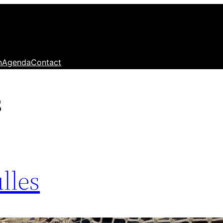
n
Agenda
Contact
s
lles